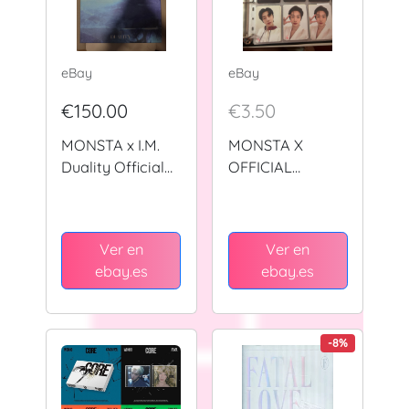
eBay
eBay
€150.00
€3.50
MONSTA x I.M.
MONSTA X
Duality Official
OFFICIAL
Vinyl LP Limited
PHOTOCARD
Edition without
HYUNGWON
Photocard
Ver en
Ver en
ebay.es
ebay.es
-8%