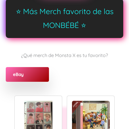
⭐️ Más Merch favorito de las
MONBÉBÉ ⭐️
¿Qué merch de Monsta X es tu favorito?
eBay