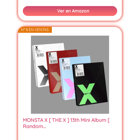
Ver en Amazon
Nº 8 EN VENTAS
MONSTA X [ THE X ] 13th Mini Album [
Random…