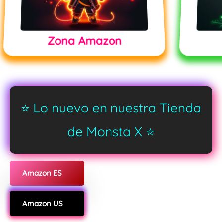
Zona Amazon
⭐️ Lo nuevo en nuestra Tienda
de Monsta X ⭐️
Amazon ES
Amazon US