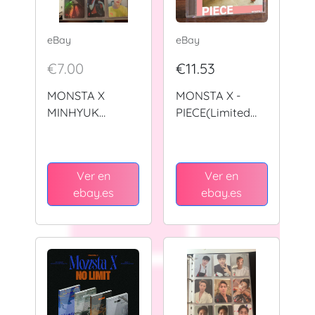
eBay
eBay
€7.00
€11.53
MONSTA X
MONSTA X -
MINHYUK
PIECE(Limited
OFFICIAL
Edition A)
PHOTOCARD
(w/DVD) CD
SPECIAL EVENTS
Japan Import
Ver en
Ver en
ebay.es
ebay.es