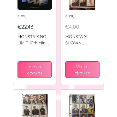
eBay
eBay
€22.43
€4.00
MONSTA X NO
MONSTA X
LIMIT 10th Mini
SHOWNU
Album RANDOM
OFFICIAL
CD+Book+Card+
PHOTOCARD
Poster+Pre-
Ver en
Ver en
Order+etc+GIFT
ebay.es
ebay.es