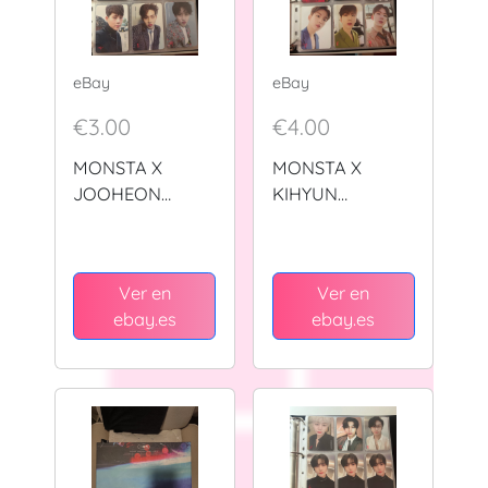
eBay
eBay
€3.00
€4.00
MONSTA X
MONSTA X
JOOHEON
KIHYUN
VARIOUS ERAS
OFFICIAL
OFFICIAL
PHOTOCARD
PHOTOCARD
Ver en
Ver en
ebay.es
ebay.es