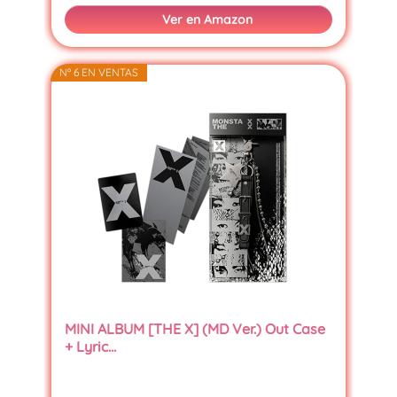
Ver en Amazon
Nº 6 EN VENTAS
MINI ALBUM [THE X] (MD Ver.) Out Case
+ Lyric…