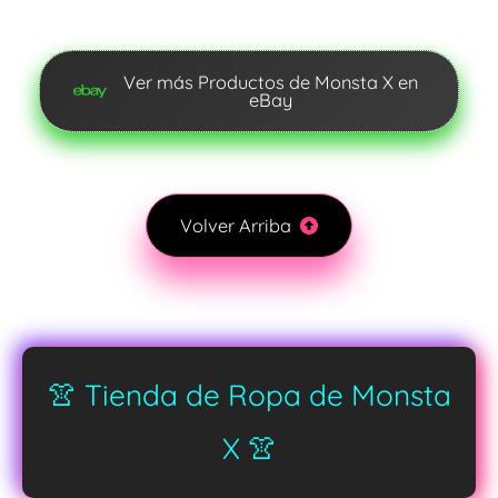
Ver más Productos de Monsta X en
eBay
Volver Arriba
👚 Tienda de Ropa de Monsta
X 👚