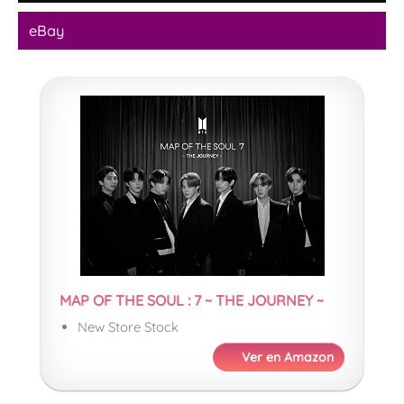
eBay
MAP OF THE SOUL : 7 ~ THE JOURNEY ~
New Store Stock
Ver en Amazon