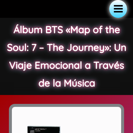
Ir
al
Main
contenido
Álbum BTS «Map of the
Menu
Soul: 7 – The Journey»: Un
Viaje Emocional a Través
de la Música