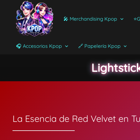
Ir
al
🎤 Merchandising Kpop
⭐G
contenido
🎧 Accesorios Kpop
🔗 Papelería Kpop
Lightstic
La Esencia de Red Velvet en 