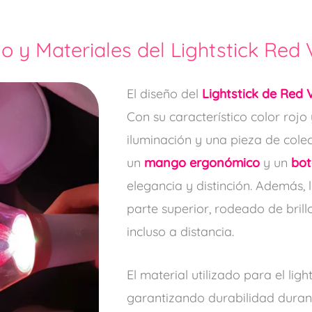
o y Materiales del Lightstick Red 
El diseño del
Lightstick de Red 
Con su característico color rojo 
iluminación y una pieza de colecc
un
mango ergonómico
y un
bot
elegancia y distinción. Además, 
parte superior, rodeado de brill
incluso a distancia.
El material utilizado para el ligh
garantizando durabilidad durant