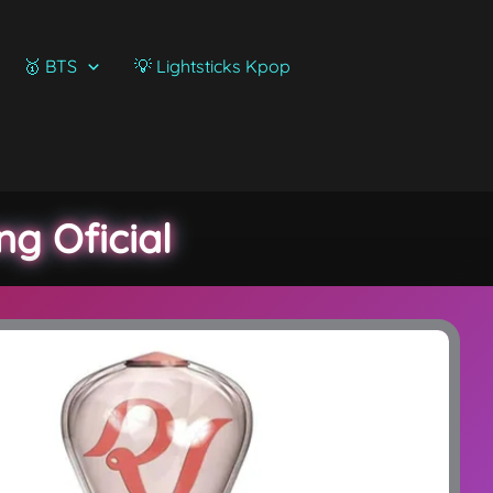
🥇 BTS
💡 Lightsticks Kpop
ng Oficial