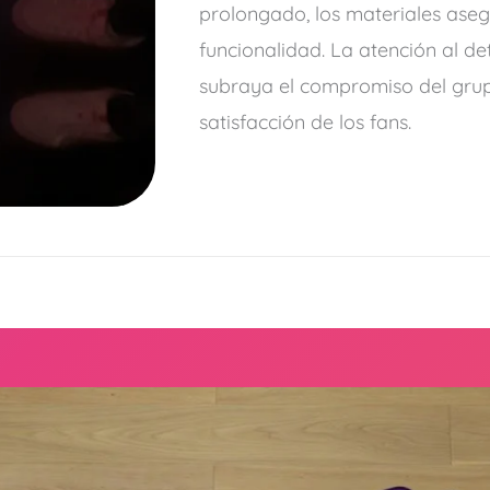
prolongado, los materiales aseg
funcionalidad. La atención al det
subraya el compromiso del grupo
satisfacción de los fans.