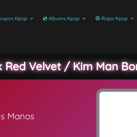
rupos Kpop
💿 Albums Kpop
🥼 Ropa Kpop
k Red Velvet / Kim Man Bo
Tus Manos