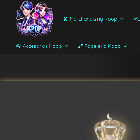
Ir
al
🎤 Merchandising Kpop
⭐G
contenido
🎧 Accesorios Kpop
🔗 Papelería Kpop