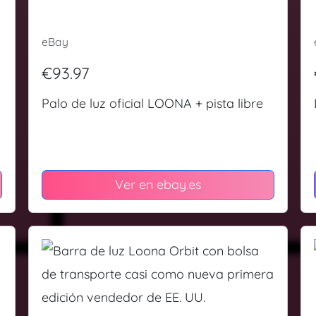
eBay
€93.97
Palo de luz oficial LOONA + pista libre
Ver en ebay.es