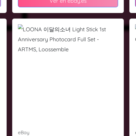
Ver en ebay.es
eBay