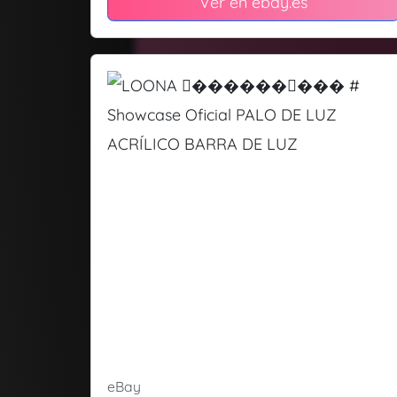
Ver en ebay.es
eBay