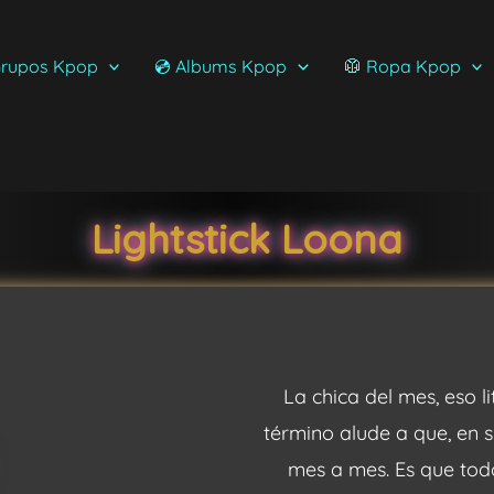
rupos Kpop
💿 Albums Kpop
🥼 Ropa Kpop
Lightstick Loona
La chica del mes, eso l
término alude a que, en 
mes a mes. Es que todo