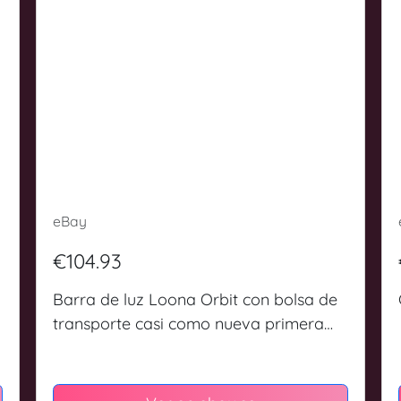
eBay
€104.93
Barra de luz Loona Orbit con bolsa de
transporte casi como nueva primera
edición vendedor de EE. UU.