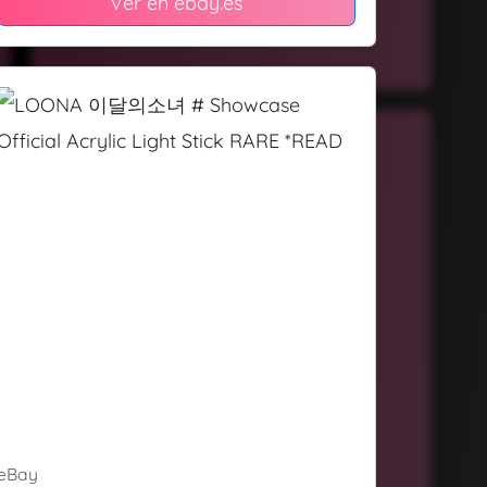
Ver en ebay.es
eBay