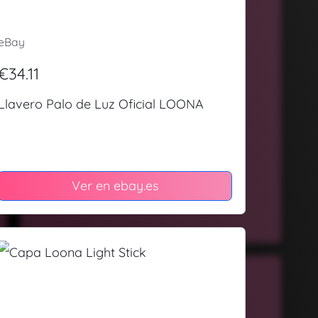
eBay
€34.11
Llavero Palo de Luz Oficial LOONA
Ver en ebay.es