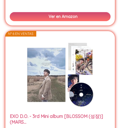
Ver en Amazon
Nº 6 EN VENTAS
EXO D.O. - 3rd Mini album [BLOSSOM (성장)]
(MARS...