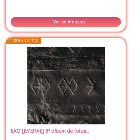
Ver en Amazon
Nº 12 EN VENTAS
EXO [EVERXE] 8º álbum de fotos...