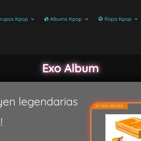
rupos Kpop
💿 Albums Kpop
🥼 Ropa Kpop
Exo Album
yen legendarias
Nº 1 EN VENTAS
!