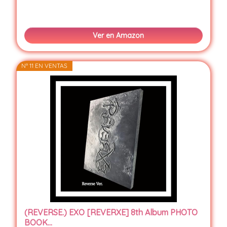
Ver en Amazon
Nº 11 EN VENTAS
(REVERSE.) EXO [REVERXE] 8th Album PHOTO
BOOK...