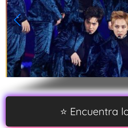
EXO, DON’T FIGHT THE FEELING
⭐ Encuentra 