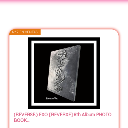
Nº 2 EN VENTAS
(REVERSE.) EXO [REVERXE] 8th Album PHOTO
BOOK...