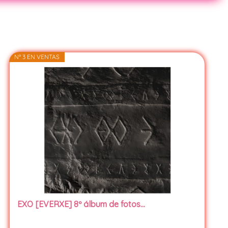
Nº 3 EN VENTAS
EXO [EVERXE] 8º álbum de fotos...