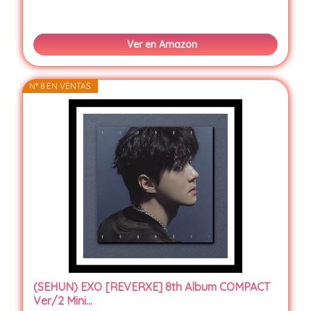
Ver en Amazon
Nº 8 EN VENTAS
(SEHUN) EXO [REVERXE] 8th Album COMPACT
Ver/2 Mini...