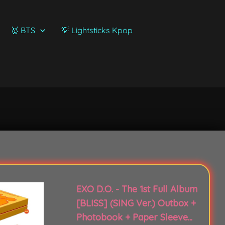
🥇 BTS
💡 Lightsticks Kpop
EXO D.O. - The 1st Full Album
[BLISS] (SING Ver.) Outbox +
Photobook + Paper Sleeve...