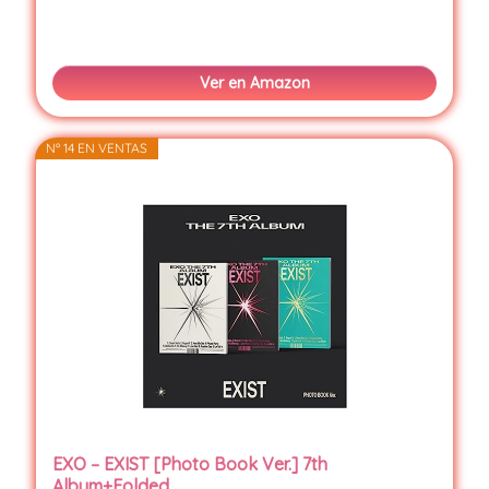
Ver en Amazon
Nº 14 EN VENTAS
EXO – EXIST [Photo Book Ver.] 7th
Album+Folded...