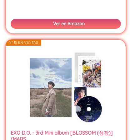
Ver en Amazon
Nº 15 EN VENTAS
EXO D.O. - 3rd Mini album [BLOSSOM (성장)]
(MARS...