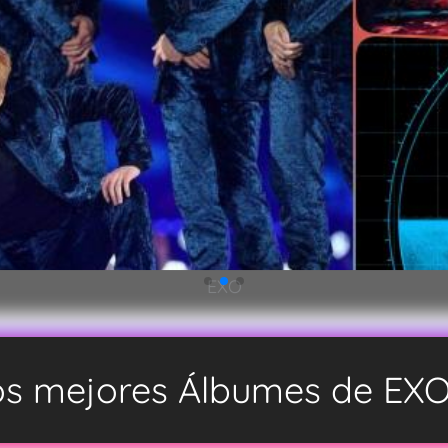
EXO, DON’T FIGHT THE FEELING
EXO
los mejores Álbumes de EX