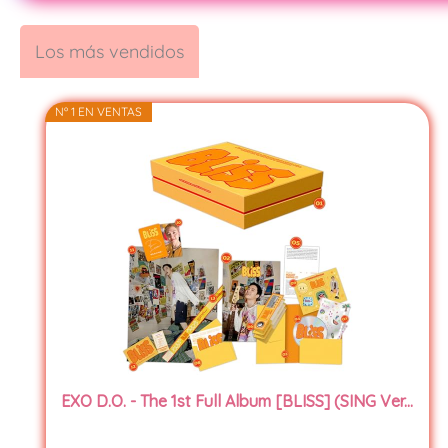
Los más vendidos
Nº 1 EN VENTAS
EXO D.O. - The 1st Full Album [BLISS] (SING Ver...