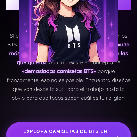
CAMISETAS BTS
Si alguien te pregunta cuántas camisetas de los
BTS tienes, la respuesta correcta siempre es
«una
más de las que debería pero una menos de las
que quiero»
. Aquí no existe el concepto de
«demasiadas camisetas BTS»
porque
francamente, eso no es posible. Encuentra diseños
que van desde lo sutil para el trabajo hasta lo
obvio para que todos sepan cuál es tu religión.
EXPLORA CAMISETAS DE BTS EN
→