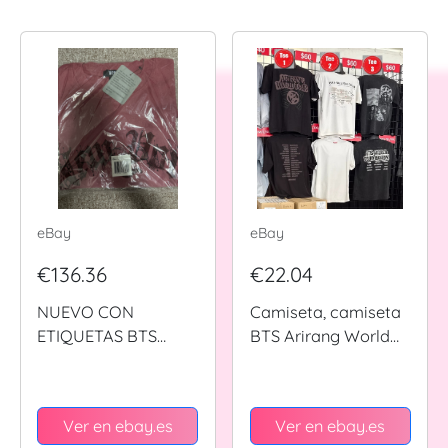
eBay
eBay
€136.36
€22.04
NUEVO CON
Camiseta, camiseta
ETIQUETAS BTS
BTS Arirang World
Nueva York Pop Up
Tour 2026 Merch
Exclusiva Camiseta
Roja S/S Tour
Ver en ebay.es
Ver en ebay.es
ARIRANG - Mediana