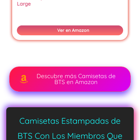
Large
Ver en Amazon
Descubre más Camisetas de
BTS en Amazon
Camisetas Estampadas de
BTS Con Los Miembros Que