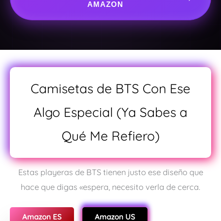
AMAZON
Camisetas de BTS Con Ese
Algo Especial (Ya Sabes a
Qué Me Refiero)
Estas playeras de BTS tienen justo ese diseño que
hace que digas «espera, necesito verla de cerca.
Amazon ES
Amazon US