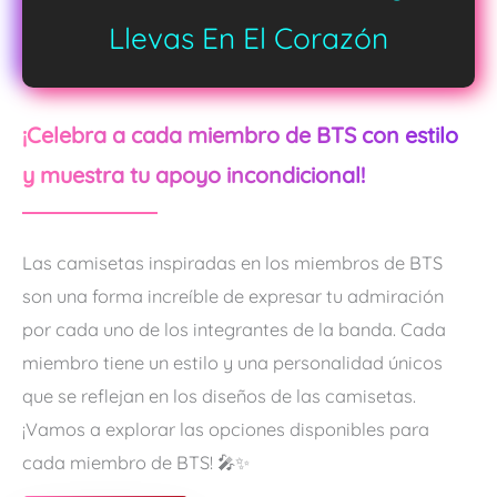
Llevas En El Corazón
¡Celebra a cada miembro de BTS con estilo
y muestra tu apoyo incondicional!
Las camisetas inspiradas en los miembros de BTS
son una forma increíble de expresar tu admiración
por cada uno de los integrantes de la banda. Cada
miembro tiene un estilo y una personalidad únicos
que se reflejan en los diseños de las camisetas.
¡Vamos a explorar las opciones disponibles para
cada miembro de BTS! 🎤✨