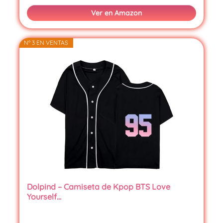
Ver en Amazon
Nº 3 EN VENTAS
Dolpind – Camiseta de Kpop BTS Love
Yourself…