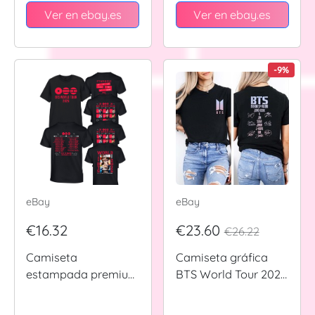
Mercancía Gráfica
Ver en ebay.es
Ver en ebay.es
-9%
eBay
eBay
€16.32
€23.60
€26.22
Camiseta
Camiseta gráfica
estampada premium
BTS World Tour 2026
KPOP BTS Tour
Bangtan Comeback
delantera y trasera 5
Concert Kpop Fan