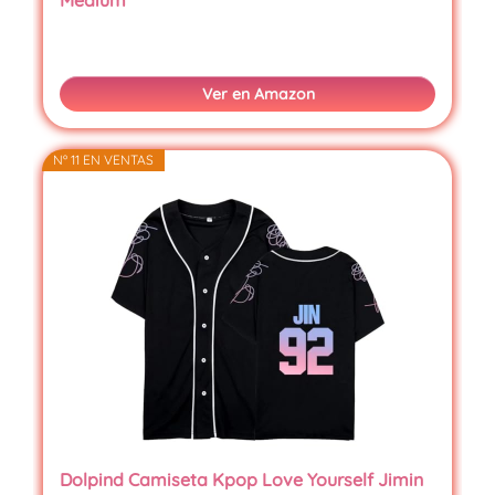
Medium
Ver en Amazon
Nº 11 EN VENTAS
Dolpind Camiseta Kpop Love Yourself Jimin