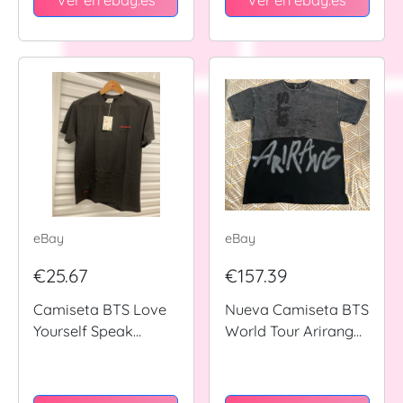
ARIRANG - GRANDE
eBay
eBay
€25.67
€157.39
Camiseta BTS Love
Nueva Camiseta BTS
Yourself Speak
World Tour Arirang
Yourself World Tour
Exclusiva En Capas
Oficial RARA Talla
Mercancía Oficial
Mediana
(Talla Pequeña)