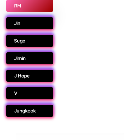
RM
Jin
Suga
Jimin
J Hope
V
Jungkook