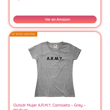
Ver en Amazon
Nº 10 EN VENTAS
Outsdr Mujer A.R.M.Y. Camiseta – Grey –