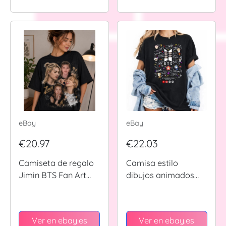
eBay
eBay
€20.97
€22.03
Camiseta de regalo
Camisa estilo
Jimin BTS Fan Art
dibujos animados
ARMY
BTS 2026 Kpop
concierto gráfico
linda camiseta de
Ver en ebay.es
Ver en ebay.es
fan