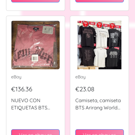
eBay
eBay
€136.36
€23.08
NUEVO CON
Camiseta, camiseta
ETIQUETAS BTS
BTS Arirang World
Nueva York Pop Up
Tour 2026 Merch
Exclusiva Camiseta
Roja S/S Tour
Ver en ebay.es
Ver en ebay.es