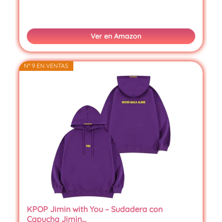
Ver en Amazon
Nº 9 EN VENTAS
KPOP Jimin with You – Sudadera con
Capucha Jimin…