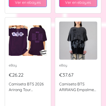
Ver en ebay.es
Ver en ebay.es
eBay
eBay
€26.22
€37.67
Camiseta BTS 2026
Camiseta BTS
Arirang Tour
ARIRANG Empalme
Bangtan Ejército
Manga Corta Suelta
Kpop Concierto
Retro Talla Grande