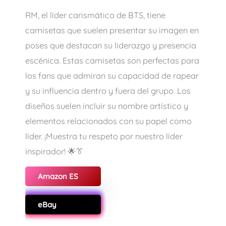
RM, el líder carismático de BTS, tiene
camisetas que suelen presentar su imagen en
poses que destacan su liderazgo y presencia
escénica. Estas camisetas son perfectas para
los fans que admiran su capacidad de rapear
y su influencia dentro y fuera del grupo. Los
diseños suelen incluir su nombre artístico y
elementos relacionados con su papel como
líder. ¡Muestra tu respeto por nuestro líder
inspirador! 🌟👔
Amazon ES
eBay