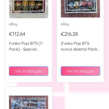
eBay
eBay
€112.64
€216.28
Funko Pop! BTS (7-
¡Funko Pop BTS
Pack) - Special
nunca abierto! Pack
Edition | K-Pop |
de 7 BT21
Barnes & Nobles
(EXCLUSIVO BARNES
Exclusive.
& NOBLE) +protector
Ver en ebay.es
Ver en ebay.es