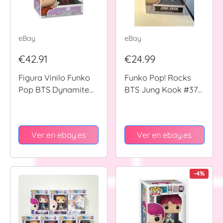
eBay
eBay
€42.91
€24.99
Figura Vinilo Funko
Funko Pop! Rocks
Pop BTS Dynamite
BTS Jung Kook #373
Jin #221 48111
Caja Original Estado
Coleccionista
Ver en ebay.es
Ver en ebay.es
-4%