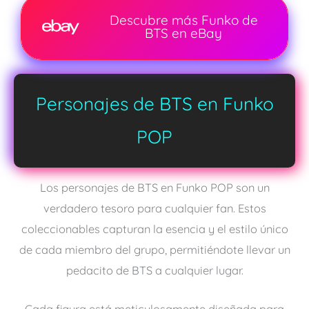
Descubre más Funko de
BTS en eBay
Personajes de BTS en Funko
POP
Los personajes de BTS en Funko POP son un
verdadero tesoro para cualquier fan. Estos
coleccionables capturan la esencia y el estilo único
de cada miembro del grupo, permitiéndote llevar un
pedacito de BTS a cualquier lugar.