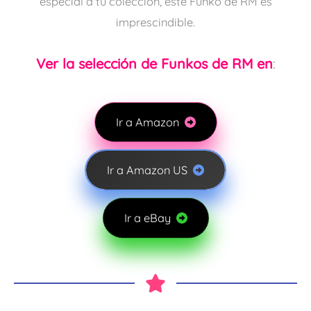
especial a tu colección, este Funko de RM es
imprescindible.
Ver la selección de Funkos de RM en
:
Ir a Amazon
Ir a Amazon US
Ir a eBay