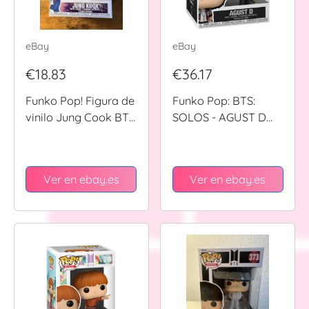
eBay
eBay
€18.83
€36.17
Funko Pop! Figura de
Funko Pop: BTS:
vinilo Jung Cook BTS
SOLOS - AGUST D
#105
(HEAGEUM)
Ver en ebay.es
Ver en ebay.es