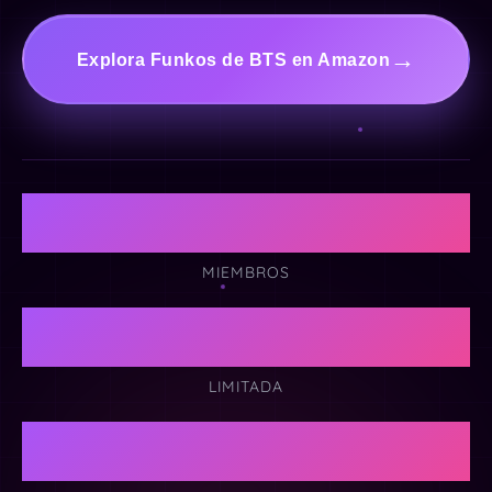
Explora Funkos de BTS en Amazon
7
MIEMBROS
Edición
LIMITADA
💜