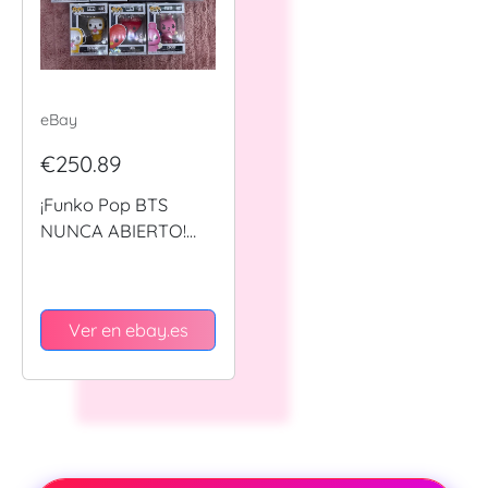
eBay
€250.89
¡Funko Pop BTS
NUNCA ABIERTO!
BT21 ver. lote de 7
(682-688) +protector
Ver en ebay.es