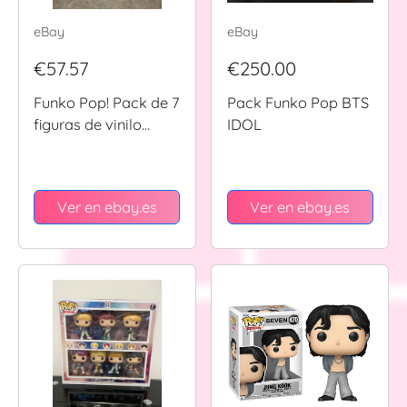
eBay
eBay
€57.57
€250.00
Funko Pop! Pack de 7
Pack Funko Pop BTS
figuras de vinilo
IDOL
Rocks BTS
Ver en ebay.es
Ver en ebay.es