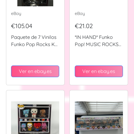
eBay
eBay
€105.04
€21.02
Paquete de 7 Vinilos
*IN HAND* Funko
Funko Pop Rocks K-
Pop! MUSIC ROCKS
Pop Exclusivos BTS
BTS Jung Kook
(Dañado)
Seven #470
Ver en ebay.es
Ver en ebay.es