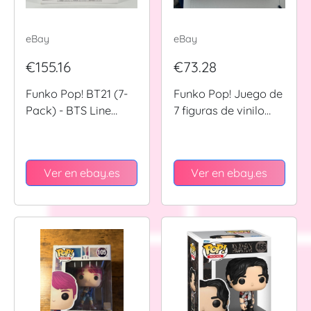
eBay
eBay
€155.16
€73.28
Funko Pop! BT21 (7-
Funko Pop! Juego de
Pack) - BTS Line
7 figuras de vinilo
Friends | Special
Rocks BTS Dynamite
Edition Sticker
"Disco"
Ver en ebay.es
Ver en ebay.es