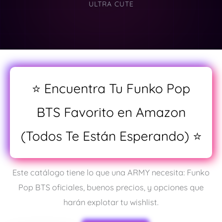
ULTRA CUTE
⭐ Encuentra Tu Funko Pop
BTS Favorito en Amazon
(Todos Te Están Esperando) ⭐
Este catálogo tiene lo que una ARMY necesita: Funko
Pop BTS oficiales, buenos precios, y opciones que
harán explotar tu wishlist.