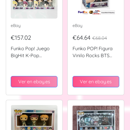
eBay
eBay
€157.02
€64.64
€68.04
Funko Pop! Juego
Funko POP! Figura
BigHit K-Pop
Vinilo Rocks BTS
abovedado Rocks
Jung Kook #105 +
BTS primera edición
ENVÍO EXPRESS
#101-107
Ver en ebay.es
Ver en ebay.es