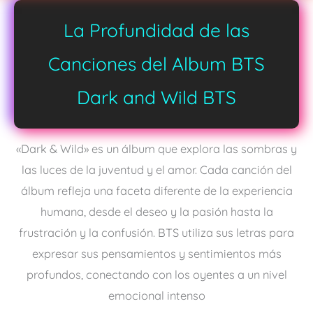
La Profundidad de las
Canciones del Album BTS
Dark and Wild BTS
«Dark & Wild» es un álbum que explora las sombras y
las luces de la juventud y el amor. Cada canción del
álbum refleja una faceta diferente de la experiencia
humana, desde el deseo y la pasión hasta la
frustración y la confusión. BTS utiliza sus letras para
expresar sus pensamientos y sentimientos más
profundos, conectando con los oyentes a un nivel
emocional intenso