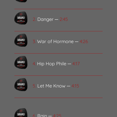
2.
Danger ─
2:45
3.
War of Hormone ─
4:26
4.
Hip Hop Phile ─
4:17
5.
Let Me Know ─
4:15
6
. Rain ─
4:25