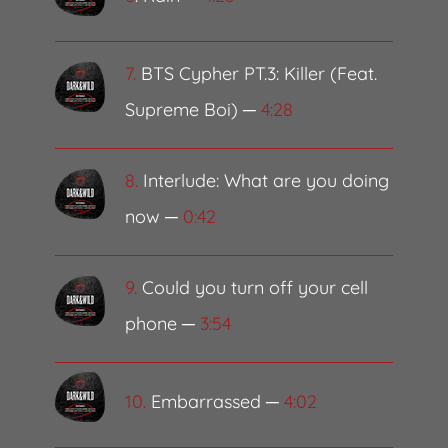
7.
BTS Cypher PT.3: Killer (Feat.
Supreme Boi) ─
4:28
8.
Interlude: What are you doing
now ─
0:42
9.
Could you turn off your cell
phone ─
3:54
10.
Embarrassed ─
4:02