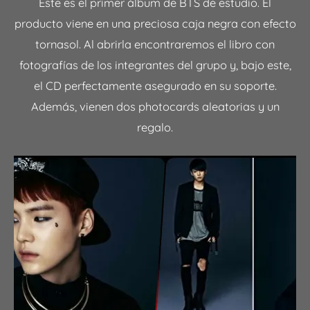
Este es el primer álbum de BTS de estudio. El
producto viene en una preciosa caja negra con efecto
tornasol. Al abrirla encontraremos el libro con
fotografías de los integrantes del grupo y, bajo este,
el CD perfectamente asegurado en su soporte.
Además, vienen dos photocards aleatorias y un
regalo.