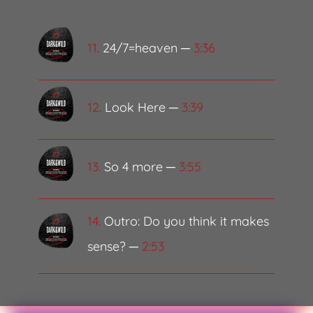
11.
24/7=heaven ─
3:36
12.
Look Here ─
3:39
13.
So 4 more ─
3:55
14.
Outro: Do you think it makes
sense? ─
2:53