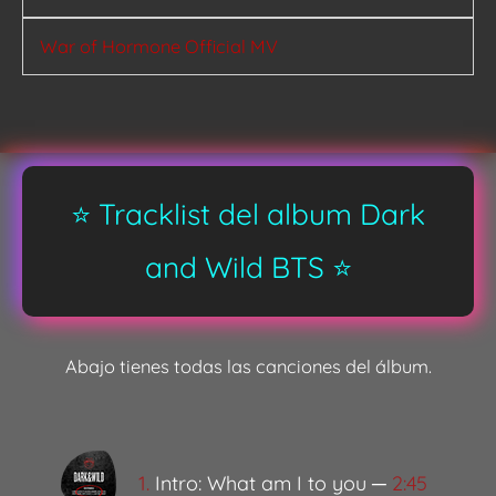
War of Hormone Official MV
⭐ Tracklist del album Dark
and Wild BTS ⭐
Abajo tienes todas las canciones del álbum.
1.
Intro: What am I to you ─
2:45