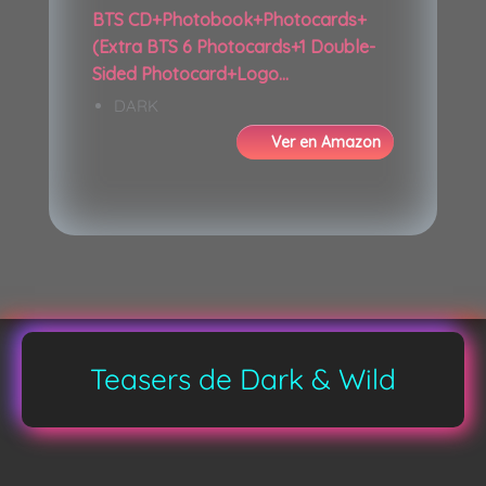
BTS CD+Photobook+Photocards+
(Extra BTS 6 Photocards+1 Double-
Sided Photocard+Logo...
DARK
Ver en Amazon
Teasers de Dark & Wild