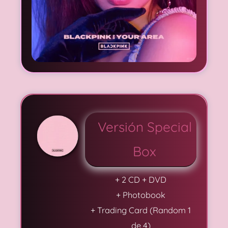
Versión Special
Box
+ 2 CD + DVD
+ Photobook
+ Trading Card (Random 1
de 4)