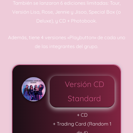
También se lanzaron 6 ediciones limitadas: Tour,
Versión Lisa, Rose, Jennie y Jisoo, Special Box (o
Deluxe), y CD + Photobook.
Además, tiene 4 versiones «Playbutton» de cada uno
de las integrantes del grupo.
Versión CD
Standard
+ CD
+ Trading Card (Random 1
de 4)