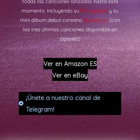
todas las canciones lanzadas hasta este
momento. Incluyendo su
EP Japonés
y su
mini álbum debut coreano
Square Up
(con
las tres últimas canciones disponible en
japonés)
Ver en Amazon ES
Ver en eBay
¡Únete a nuestro canal de
Telegram!