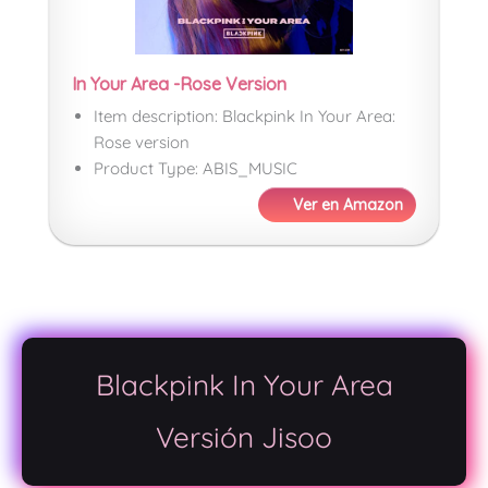
In Your Area -Rose Version
Item description: Blackpink In Your Area:
Rose version
Product Type: ABIS_MUSIC
Ver en Amazon
Blackpink In Your Area
Versión Jisoo