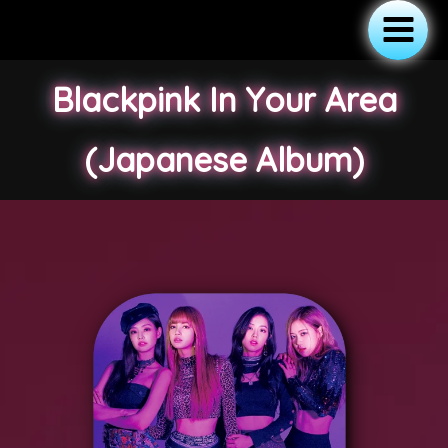
Ir
al
Main
contenido
Blackpink In Your Area
Menu
(Japanese Album)