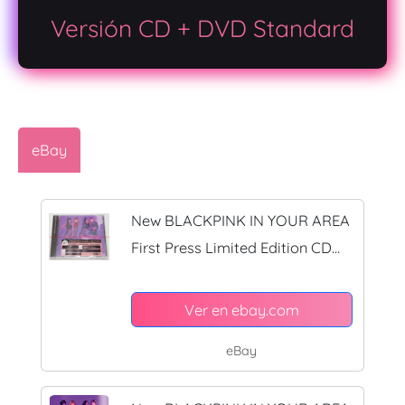
Versión CD + DVD Standard
eBay
New BLACKPINK IN YOUR AREA
First Press Limited Edition CD
DVD Japan AVCY-58790
Ver en ebay.com
eBay