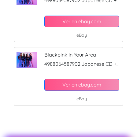
4988064587902 Japanese CD +
DVD Music CDs F/S w/Track#
Ver en ebay.com
eBay
Blackpink In Your Area
4988064587902 Japanese CD +
DVD Music CDs
Ver en ebay.com
eBay