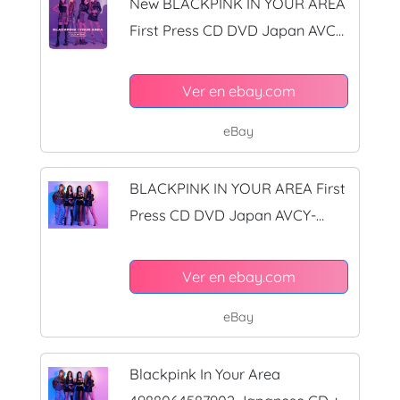
New BLACKPINK IN YOUR AREA
First Press CD DVD Japan AVCY-
58790
Ver en ebay.com
eBay
BLACKPINK IN YOUR AREA First
Press CD DVD Japan AVCY-
58790
Ver en ebay.com
eBay
Blackpink In Your Area