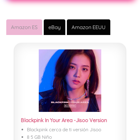
Amazon ES
eBay
Amazon EEUU
Blackpink In Your Area -Jisoo Version
Blackpink cerca de ti versión Jisoo
8 5 GB Niño