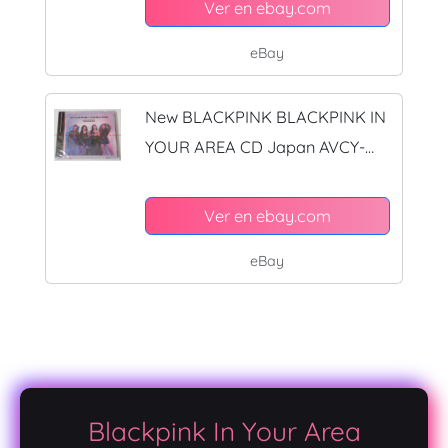
Ver en ebay.com
eBay
New BLACKPINK BLACKPINK IN
YOUR AREA CD Japan AVCY-
58791 4988064587919
Ver en ebay.com
eBay
Blackpink In Your Area