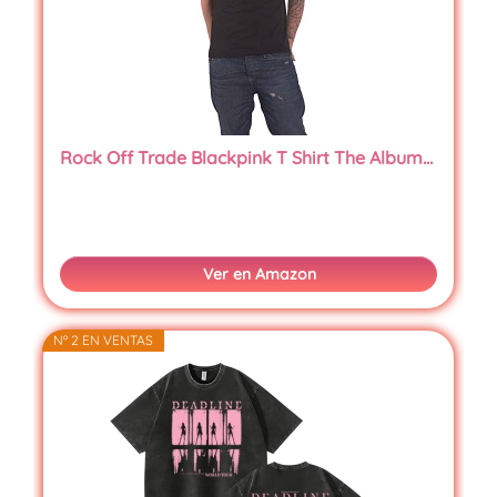
Rock Off Trade Blackpink T Shirt The Album…
Ver en Amazon
Nº 2 EN VENTAS