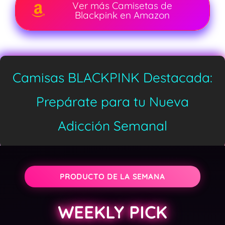
Ver más Camisetas de
Blackpink en Amazon
Camisas BLACKPINK Destacada:
Prepárate para tu Nueva
Adicción Semanal
PRODUCTO DE LA SEMANA
WEEKLY PICK