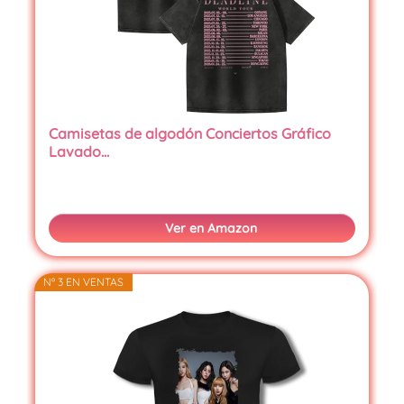
Camisetas de algodón Conciertos Gráfico
Lavado…
Ver en Amazon
Nº 3 EN VENTAS