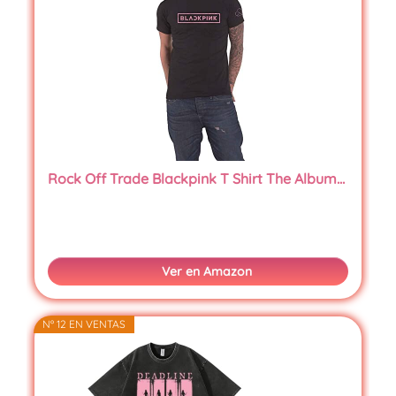
Rock Off Trade Blackpink T Shirt The Album…
Ver en Amazon
Nº 12 EN VENTAS