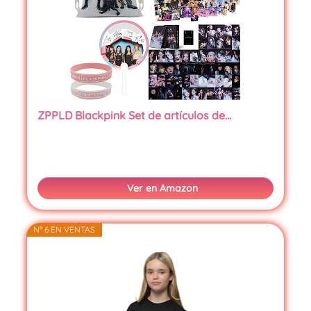
ZPPLD Blackpink Set de artículos de…
Ver en Amazon
Nº 6 EN VENTAS