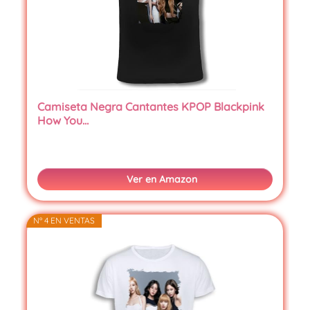
Camiseta Negra Cantantes KPOP Blackpink
How You…
Ver en Amazon
Nº 4 EN VENTAS