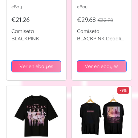
eBay
eBay
€21.26
€29.68
€32.98
Camiseta
Camiseta
BLACKPINK
BLACKPINK Deadline
World Tour 2025
2026 Continent Logo
Ver en ebay.es
Ver en ebay.es
-9%