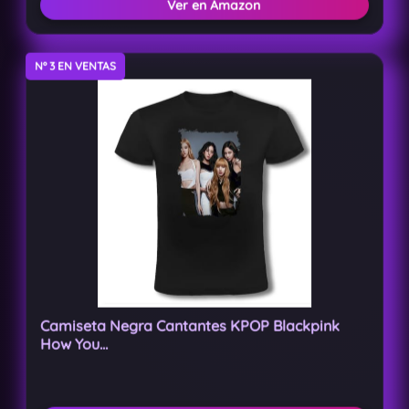
Ver en Amazon
Nº 3 EN VENTAS
Camiseta Negra Cantantes KPOP Blackpink
How You…