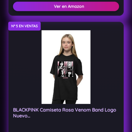
Ver en Amazon
Nº 5 EN VENTAS
BLACKPINK Camiseta Rosa Venom Band Logo
Nuevo…