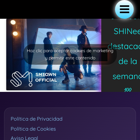
Ir
al
Main
💯 Álb
contenido
Menu
SHINe
destaca
Haz clic para aceptar cookies de marketing
y permitir este contenido
de la
seman
💯
Política de Privacidad
Política de Cookies
Aviso Legal