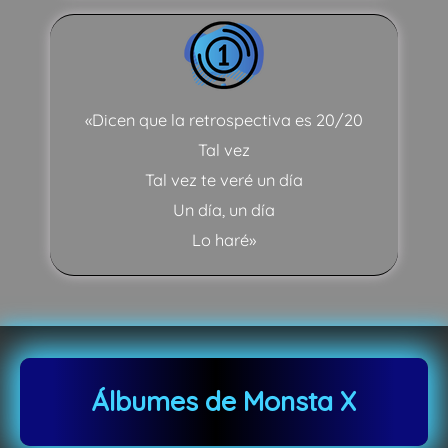
«Dicen que la retrospectiva es 20/20
Tal vez
Tal vez te veré un día
Un día, un día
Lo haré»
Álbumes de Monsta X