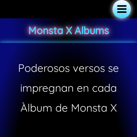
Ir
al
Main
contenido
Monsta X Albums
Menu
Poderosos versos se
impregnan en cada
Àlbum de Monsta X