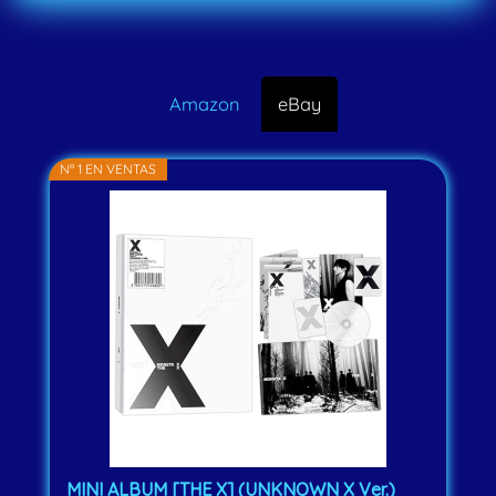
Amazon
eBay
Nº 1 EN VENTAS
MINI ALBUM [THE X] (UNKNOWN X Ver.)