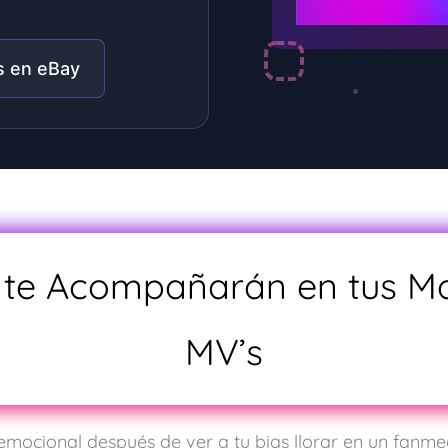
s en eBay
e te Acompañarán en tus 
MV’s
mocional después de ver a tu bias llorar en un fanme