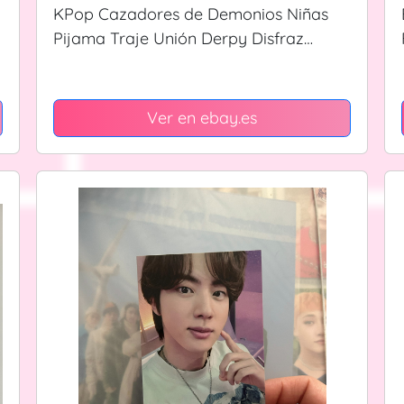
N
KPop Cazadores de Demonios Niñas
Pijama Traje Unión Derpy Disfraz
Capucha Talla 4 5 6 8 10
Ver en ebay.es