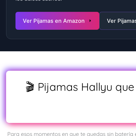
Ver Pijamas en Amazon
Ver Pijama
🎬 Pijamas Hallyu qu
Para esos momentos en que te quedas sin batería e