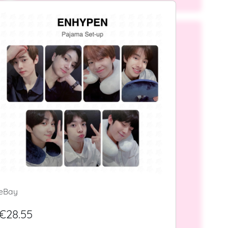
eBay
€28.55