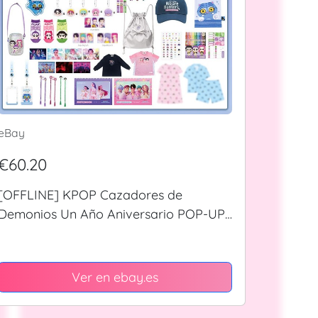
eBay
€60.20
[OFFLINE] KPOP Cazadores de
Demonios Un Año Aniversario POP-UP
Mercancía Oficial Seúl MD
Ver en ebay.es