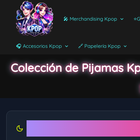
Ir
al
🎤 Merchandising Kpop
⭐G
contenido
🎧 Accesorios Kpop
🔗 Papelería Kpop
Colección de Pijamas Kp
Pijamas para tus noches 