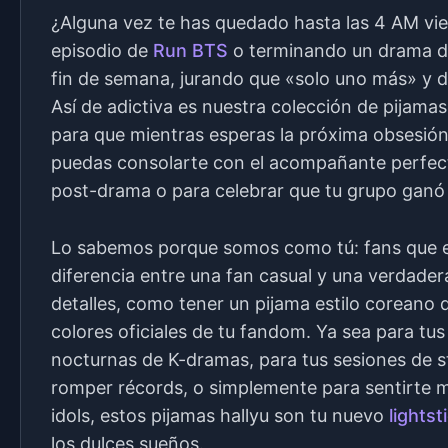
¿Alguna vez te has quedado hasta las 4 AM vie
episodio de
Run BTS
o terminando un drama de
fin de semana, jurando que «solo uno más» y
Así de adictiva es nuestra colección de pijama
para que mientras esperas la próxima obsesión
puedas consolarte con el acompañante perfecto
post-drama o para celebrar que tu grupo ganó
Lo sabemos porque somos como tú: fans que e
diferencia entre una fan casual y una verdade
detalles, como tener un pijama estilo coreano
colores oficiales de tu fandom. Ya sea para tu
nocturnas de K-dramas, para tus sesiones de 
romper récords, o simplemente para sentirte m
idols, estos pijamas hallyu son tu nuevo
lightst
los dulces sueños.