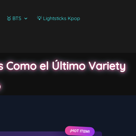
🥇 BTS
💡 Lightsticks Kpop
s Como el Último Variety
o
¡HOT ITEM!