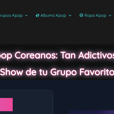
rupos Kpop
💿 Albums Kpop
🥼 Ropa Kpop
op Coreanos: Tan Adictivo
Show de tu Grupo Favorit
Kpop