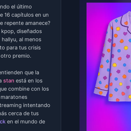
ndo el último
 16 capítulos en un
 de repente amanece?
s kpop, diseñados
 hallyu, al menos
 para tus crisis
 otro premio.
ntienden que la
ra
stan
está en los
 que combine con los
s maratones
streaming intentando
ás cerca de tus
ick
en el mundo de