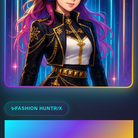
👕
👔
🧥
👗
FASHION HUNTR/X
Ropa Guerreras