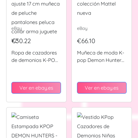
eBay
eBay
€30.22
€66.10
Ropa de cazadores
Muñeca de moda K-
de demonios K-POP
pop Demon Hunters
ajuste 17 cm muñeca
Rumi colección
de peluche
Mattel nueva
pantalones peluca
Ver en ebay.es
Ver en ebay.es
collar arma juguete
YZ