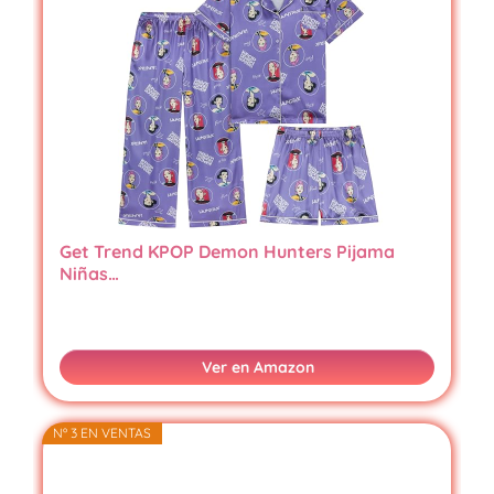
Get Trend KPOP Demon Hunters Pijama
Niñas…
Ver en Amazon
Nº 3 EN VENTAS