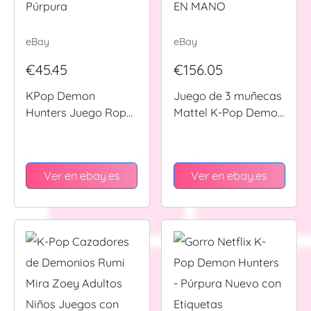
eBay
eBay
€45.45
€156.05
KPop Demon
Juego de 3 muñecas
Hunters Juego Ropa
Mattel K-Pop Demon
Cama Algodón 1
Hunters cantando
Plaza Europea
“doradas” EN MANO
Púrpura
Ver en ebay.es
Ver en ebay.es