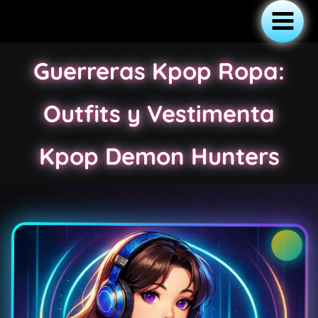
Ir
al
Main
contenido
Guerreras Kpop Ropa:
Menu
Outfits y Vestimenta
Kpop Demon Hunters