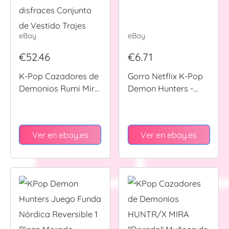
eBay
eBay
€52.46
€6.71
K-Pop Cazadores de
Gorro Netflix K-Pop
Demonios Rumi Mira
Demon Hunters -
Zoey Adultos Niños
Púrpura Nuevo con
Juegos con disfraces
Etiquetas
Conjunto de Vestido
Ver en ebay.es
Ver en ebay.es
Trajes