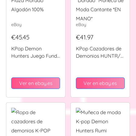
eBay
eBay
€45.45
€41.97
KPop Demon
KPop Cazadores de
Hunters Juego Funda
Demonios HUNTR/X
Nórdica Reversible 1
MIRA "Dorado"
Plaza Morado
Muñeca de Moda
Algodón 100%
Cantante *EN MANO*
Ver en ebay.es
Ver en ebay.es