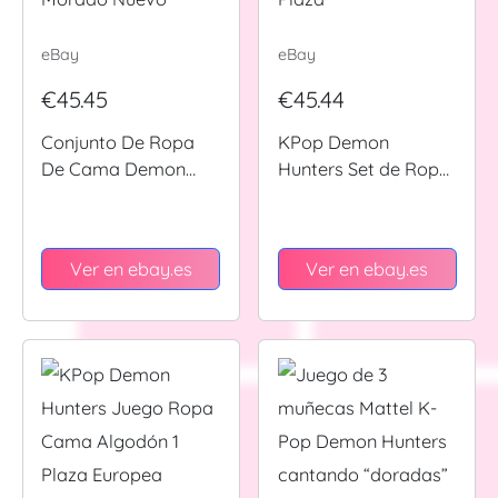
eBay
eBay
€45.45
€45.44
Conjunto De Ropa
KPop Demon
De Cama Demon
Hunters Set de Ropa
Hunters KPop KPop
de Cama Infantil
Demon Hunters
Morado Algodón 1
Morado Nuevo
Plaza
Ver en ebay.es
Ver en ebay.es