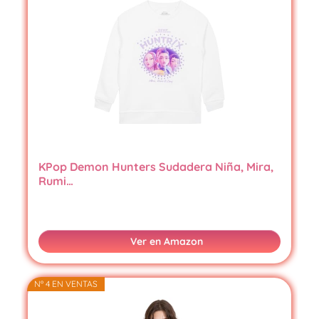
KPop Demon Hunters Sudadera Niña, Mira,
Rumi…
Ver en Amazon
👗
👔
🧥
👕
Nº 4 EN VENTAS