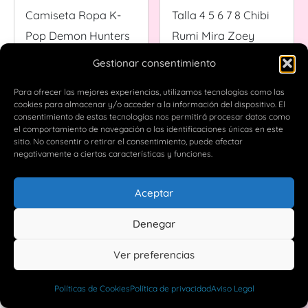
Gestionar consentimiento
eBay
eBay
Para ofrecer las mejores experiencias, utilizamos tecnologías como las
€11.65
€29.17
cookies para almacenar y/o acceder a la información del dispositivo. El
consentimiento de estas tecnologías nos permitirá procesar datos como
Camiseta
Vestido KPop
el comportamiento de navegación o las identificaciones únicas en este
Estampada KPOP
Cazadores de
sitio. No consentir o retirar el consentimiento, puede afectar
negativamente a ciertas características y funciones.
DEMON HUNTERS -
Demonios Niñas
Camiseta Ropa K-
Talla 4 5 6 7 8 Chibi
Pop Demon Hunters
Rumi Mira Zoey
Aceptar
Ver en ebay.es
Ver en ebay.es
Rosa Solero
Denegar
Ver preferencias
Políticas de Cookies
Política de privacidad
Aviso Legal