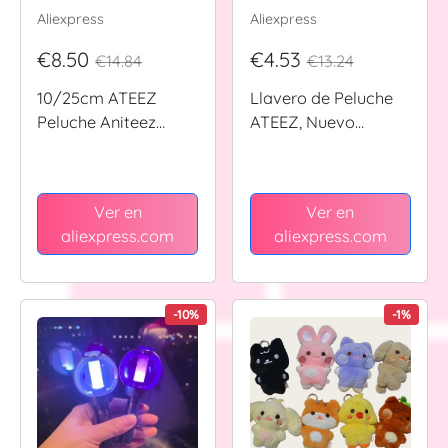
Aliexpress
Aliexpress
€8.50
€4.53
€14.84
€13.24
10/25cm ATEEZ
Llavero de Peluche
Peluche Aniteez
ATEEZ, Nuevo
juguete de Peluche
Aniteez Kawaii,
Hongjoong
Peluches, Juguetes
Seonghwa Yunho
de Peluche,
Ver en
Ver en
Yeosang San Mingi
Decoración Coreana
aliexpress.com
aliexpress.com
Wooyoung muñeco
para Habitación,
de Peluche Animal
Regalos para Niños
Fans regalo
y Fans, MIGHTEEZ
-10%
-1%