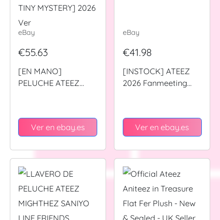
eBay
eBay
€55.63
€41.98
[EN MANO]
[INSTOCK] ATEEZ
PELUCHE ATEEZ
2026 Fanmeeting
2026 FANMEETING
ATINY's VOYAGE:
[ATINY'S VOYAGE:
TINY MD
TINY MYSTERY] 2026
Ver en ebay.es
Ver en ebay.es
Ver