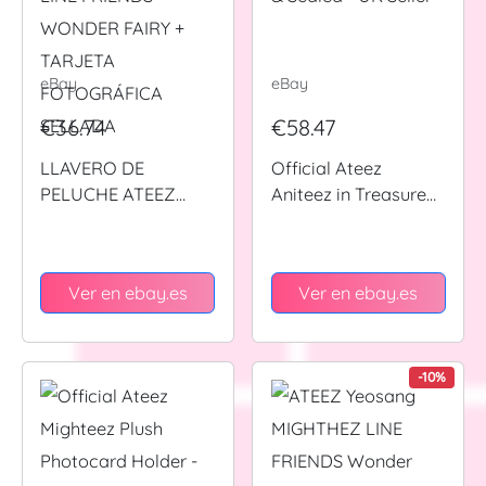
eBay
eBay
€36.74
€58.47
LLAVERO DE
Official Ateez
PELUCHE ATEEZ
Aniteez in Treasure
MIGHTHEZ SANIYO
Flat Fer Plush - New
LINE FRIENDS
& Sealed - UK Seller
WONDER FAIRY +
Ver en ebay.es
Ver en ebay.es
TARJETA
FOTOGRÁFICA
SELLADA
-10%