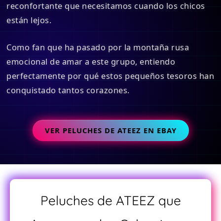
reconfortante que necesitamos cuando los chicos
están lejos.
Como fan que ha pasado por la montaña rusa
emocional de amar a este grupo, entiendo
perfectamente por qué estos pequeños tesoros han
conquistado tantos corazones.
VER PELUCHES DE ATEEZ EN EBAY
Peluches de ATEEZ que