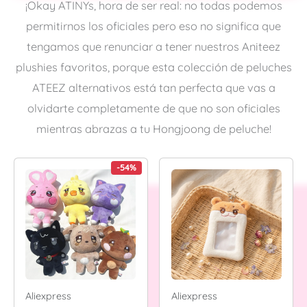
¡Okay ATINYs, hora de ser real: no todas podemos
permitirnos los oficiales pero eso no significa que
tengamos que renunciar a tener nuestros Aniteez
plushies favoritos, porque esta colección de peluches
ATEEZ alternativos está tan perfecta que vas a
olvidarte completamente de que no son oficiales
mientras abrazas a tu Hongjoong de peluche!
-54%
Aliexpress
Aliexpress