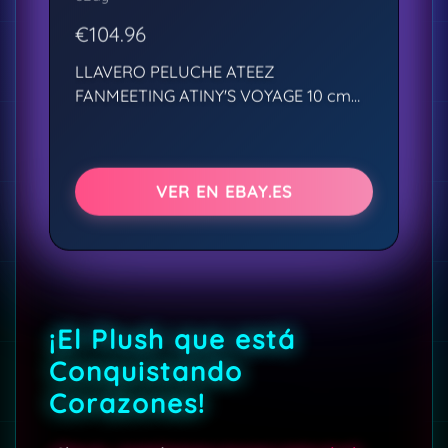
eBay
€104.96
LLAVERO PELUCHE ATEEZ
FANMEETING ATINY'S VOYAGE 10 cm
versión 2026 JUEGO DE TARJETAS
FOTOGRÁFICAS
VER EN EBAY.ES
¡El Plush que está
Conquistando
Corazones!