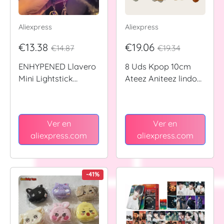
Aliexpress
Aliexpress
€13.38
€19.06
€14.87
€19.34
ENHYPENED Llavero
8 Uds Kpop 10cm
Mini Lightstick
Ateez Aniteez lindo
Luminoso de 2.ª
llavero de peluches
Generación,
Hongjoong
Abalorios Luminosos
Seonghwa Yunho
Ver en
Ver en
para Conciertos,
Yeosang San Mingi
aliexpress.com
aliexpress.com
Merchandising,
Wooyoung llavero
Colección de
bolsa Accesorios
Llaveros para
Bolsos, Regalos
-41%