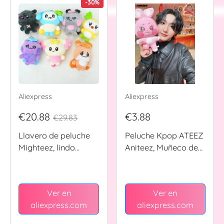
-30%
Aliexpress
Aliexpress
€20.88
€3.88
€29.83
Llavero de peluche
Peluche Kpop ATEEZ
Mighteez, lindo
Aniteez, Muñeco de
personaje de ATEEZ,
Peluche Kawaii,
muñeco colgante,
Juguetes de Peluche,
accesorio suave
Almohadas,
Ver en
Ver en
para mochila, regalo
Decoración para el
aliexpress.com
aliexpress.com
para adolescentes y
Hogar, Regalos
fans del Kpop, ideal