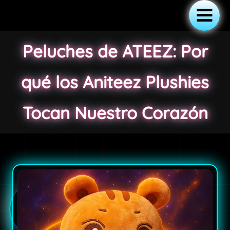
Ir
al
Main
contenido
Peluches de ATEEZ: Por
Menu
qué los Aniteez Plushies
Tocan Nuestro Corazón