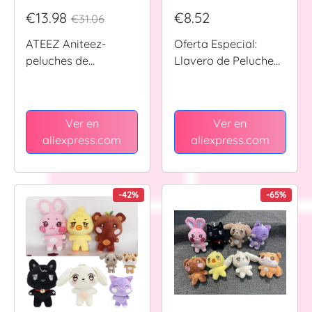
€13.98
€8.52
€31.06
ATEEZ Aniteez-
Oferta Especial:
peluches de
Llavero de Peluche
animales de peluche
ANITEEZ de
Kawaii, juguete
Personajes de
coreano, decoración
Dibujos Animados
Ver en
Ver en
de habitación
ATEEZ, Funda
aliexpress.com
aliexpress.com
Protectora para
Tarjetas
Fotográficas de
Seonghwa, Yeosang,...
-42%
-65%