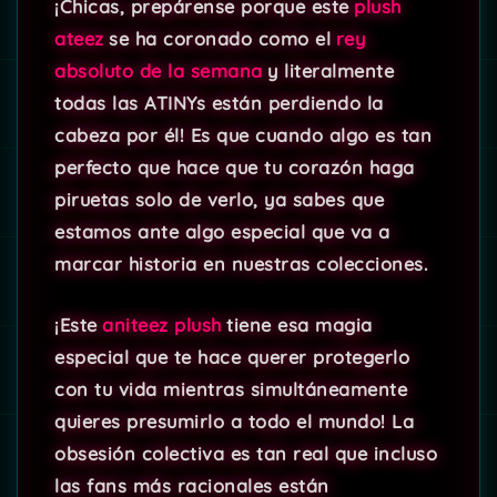
¡Chicas, prepárense porque este
plush
ateez
se ha coronado como el
rey
absoluto de la semana
y literalmente
todas las ATINYs están perdiendo la
cabeza por él! Es que cuando algo es tan
perfecto que hace que tu corazón haga
piruetas solo de verlo, ya sabes que
estamos ante algo especial que va a
marcar historia en nuestras colecciones.
¡Este
aniteez plush
tiene esa magia
especial que te hace querer protegerlo
con tu vida mientras simultáneamente
quieres presumirlo a todo el mundo! La
obsesión colectiva es tan real que incluso
las fans más racionales están