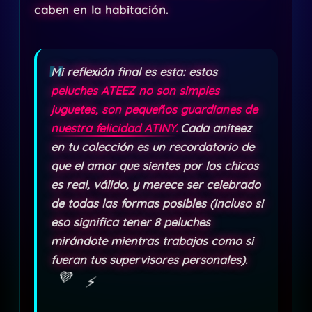
caben en la habitación.
Mi reflexión final es esta: estos
peluches ATEEZ no son simples
juguetes, son pequeños guardianes de
nuestra felicidad ATINY.
Cada aniteez
en tu colección es un recordatorio de
que el amor que sientes por los chicos
es real, válido, y merece ser celebrado
de todas las formas posibles (incluso si
eso significa tener 8 peluches
mirándote mientras trabajas como si
fueran tus supervisores personales).
⚡
💜